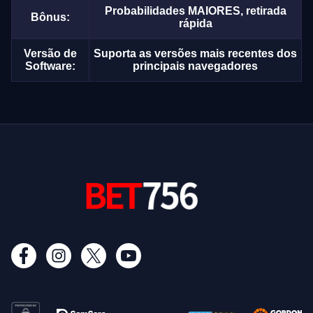
Probabilidades MAIORES, retirada
Bônus:
rápida
Versão de
Suporta as versões mais recentes dos
Software:
principais navegadores