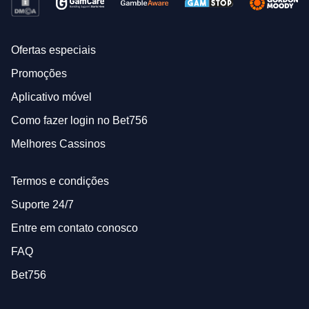
Ofertas especiais
Promoções
Aplicativo móvel
Como fazer login no Bet756
Melhores Cassinos
Termos e condições
Suporte 24/7
Entre em contato conosco
FAQ
Bet756