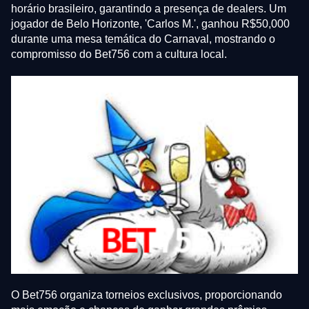
horário brasileiro, garantindo a presença de dealers. Um
jogador de Belo Horizonte, 'Carlos M.', ganhou R$50,000
durante uma mesa temática do Carnaval, mostrando o
compromisso do Bet756 com a cultura local.
O Bet756 organiza torneios exclusivos, proporcionando