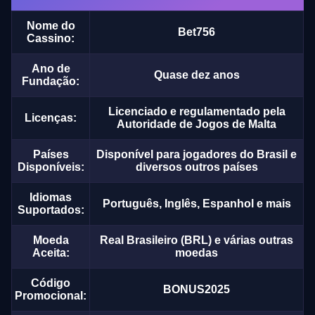
Nome do
Bet756
Cassino:
Ano de
Quase dez anos
Fundação:
Licenciado e regulamentado pela
Licenças:
Autoridade de Jogos de Malta
Países
Disponível para jogadores do Brasil e
Disponíveis:
diversos outros países
Idiomas
Português, Inglês, Espanhol e mais
Suportados:
Moeda
Real Brasileiro (BRL) e várias outras
Aceita:
moedas
Código
BONUS2025
Promocional: